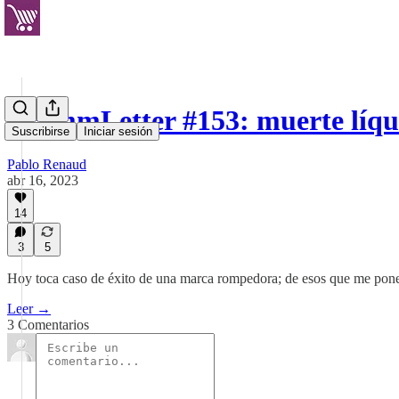
EcommLetter #153: muerte líqu
Suscribirse
Iniciar sesión
Pablo Renaud
abr 16, 2023
14
3
5
Hoy toca caso de éxito de una marca rompedora; de esos que me pone
Leer →
3 Comentarios