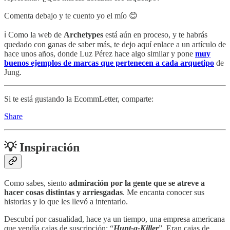
Comenta debajo y te cuento yo el mío 😊
ℹ️ Como la web de
Archetypes
está aún en proceso, y te habrás
quedado con ganas de saber más, te dejo aquí enlace a un artículo de
hace unos años, donde Luz Pérez hace algo similar y pone
muy
buenos ejemplos de marcas que pertenecen a cada arquetipo
de
Jung.
Si te está gustando la EcommLetter, comparte:
Share
💡 Inspiración
Como sabes, siento
admiración por la gente que se atreve a
hacer cosas distintas y arriesgadas
. Me encanta conocer sus
historias y lo que les llevó a intentarlo.
Descubrí por casualidad, hace ya un tiempo, una empresa americana
que vendía cajas de suscripción: “
Hunt-a-Killer
”. Eran cajas de