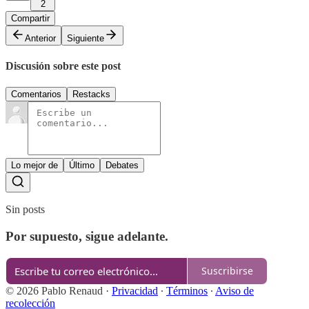
2
Compartir
Anterior
Siguiente
Discusión sobre este post
Comentarios
Restacks
Lo mejor de
Último
Debates
Sin posts
Por supuesto, sigue adelante.
Suscribirse
© 2026 Pablo Renaud
·
Privacidad
∙
Términos
∙
Aviso de
recolección