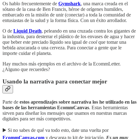
Os hablo frecuentemente de
Gymshark
, una marca creada en el
sótano de la casa de Ben Francis, héroe de orígenes humildes,
embarcado en la misión de unir (conectar) a toda la comunidad de
entusiastas de la salud y la forma física. Con un éxito arrollador.
O de
Liquid Death
, peleando en una cruzada contra los gigantes de
la industria, para desterrar el plástico de los envases de agua y hacer
que beber este preciado líquido sea igual de
cool
que tomar una
bebida azucarada o una cerveza. Para conectar a gente que le
importe cuidar el planeta.
Hay muchos más ejemplos en el archivo de la EcommLetter.
¿Alguno que recuerdes?
Usando la narrativa para conectar mejor
Parte de
estos aprendizajes sobre narrativa los he utilizado en las
bases de las herramientas EcommCanvas
. Estas herramientas
sirven para diseñar los mensajes que usamos en nuestras marcas
digitales para ser más competitivos.
▶️ Si no sabes de qué va todo esto, date una vuelta por
EcommCanvas.com
y descarga tu kit de iniciación.
Es un muy