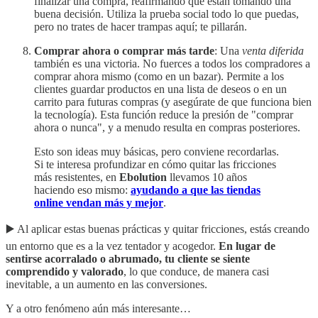
finalizar una compra, reafirmando que están tomando una
buena decisión. Utiliza la prueba social todo lo que puedas,
pero no trates de hacer trampas aquí; te pillarán.
Comprar ahora o comprar más tarde
: Una
venta diferida
también es una victoria. No fuerces a todos los compradores a
comprar ahora mismo (como en un bazar). Permite a los
clientes guardar productos en una lista de deseos o en un
carrito para futuras compras (y asegúrate de que funciona bien
la tecnología). Esta función reduce la presión de "comprar
ahora o nunca", y a menudo resulta en compras posteriores.
Esto son ideas muy básicas, pero conviene recordarlas.
Si te interesa profundizar en cómo quitar las fricciones
más resistentes, en
Ebolution
llevamos 10 años
haciendo eso mismo:
ayudando a que las tiendas
online vendan más y mejor
.
▶️ Al aplicar estas buenas prácticas y quitar fricciones, estás creando
un entorno que es a la vez tentador y acogedor.
En lugar de
sentirse acorralado o abrumado, tu cliente se siente
comprendido y valorado
, lo que conduce, de manera casi
inevitable, a un aumento en las conversiones.
Y a otro fenómeno aún más interesante…