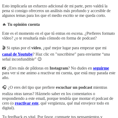
Esto implicaría un esfuerzo adicional de mi parte, pero valdrá la
pena si consigo ofreceros un análisis más profundo y accesible de
algunos temas para los que el medio escrito se me queda corto.
🔥
Tu opinión cuenta
Este es el momento en el que tú entras en escena. ¿Prefieres formato
vídeo? ¿o te resultaría más cómodo en forma de podcast?
🎬 Si optas por el
vídeo
, ¿qué mejor lugar para empezar que mi
canal de Youtube
? Haz clic en "suscribirse" para enviarme “una
señal inconfundible” 😉
📸 ¿Eres más de píldoras en
Instagram
? No dudes en
seguirme
para ver si me animo a reactivar mi cuenta, que está muy parada este
año.
🎧 ¿O eres del tipo que prefiere
escuchar un podcast
mientras
realiza otras tareas? Házmelo saber en los comentarios o
respondiendo a este email, porque tendría que montar el podcast de
cero (o
reactivar este
, qué vergüenza, qué mal envejece todo en
digital).
Tu feedback es vital. Por favor, comparte tus pensamientos y