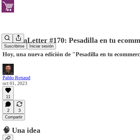
EcommLetter #170: Pesadilla en tu ecom
Suscribirse
Iniciar sesión
Hoy, una nueva edición de "Pesadilla en tu ecommer
Pablo Renaud
oct 01, 2023
11
2
3
Compartir
🧠 Una idea