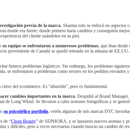
 investigación previa de la marca
. Sharma solo se enfocó en aspectos co
áreas donde era fuerte; donde primero haría cambios y conseguiría mejo
xperiencia del cliente usándolos en su piel.
 su equipo se enfrentaron a numerosos problemas
, que iban desde 
cto proveniente de Canadá se quedó retenido en la aduana de EE.UU., r
vitar futuros problemas logísticos. Sin embargo, los problemas siguier
alida, se enfrentaron a problemas como errores en los pedidos enviados 
as clave del ecommerce. Es “aburrida”, pero es fundamental.
acer cambios importantes en la marca
. Despidió al Brand Manager,
ual de Long Wknd. Se llevaron a cabo sesiones fotográficas y se generó
is
su psicodélico portfolio
, veréis algunas de mis marcas DTC favorit
s de “
Clean Beauty
” de SEPHORA, y se lanzaron nuevos aromas y prod
as y difíciles, pero a veces necesarias cuando buscas un cambio de res