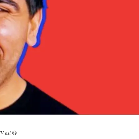
TV así
😆