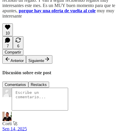
recibido un regalo. Y van a seguir recibiendo regalos muy
interesantes este mes. Es un MUY buen momento para que te
apuntes,
porque hay una oferta de vuelta al cole
muy muy
interesante
10
7
6
Compartir
Anterior
Siguiente
Discusión sobre este post
Comentarios
Restacks
Corti 🚀
Sep 14, 2025