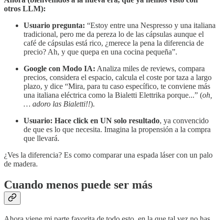
otros LLM):
Usuario pregunta:
“Estoy entre una Nespresso y una italiana
tradicional, pero me da pereza lo de las cápsulas aunque el
café de cápsulas está rico, ¿merece la pena la diferencia de
precio? Ah, y que quepa en una cocina pequeña”.
Google con Modo IA:
Analiza miles de reviews, compara
precios, considera el espacio, calcula el coste por taza a largo
plazo, y dice “Mira, para tu caso específico, te conviene más
una italiana eléctrica como la Bialetti Elettrika porque...” (
oh,
… adoro las Bialetti!!
).
Usuario: Hace click en UN solo resultado
, ya convencido
de que es lo que necesita. Imagina la propensión a la compra
que llevará.
¿Ves la diferencia? Es como comparar una espada láser con un palo
de madera.
Cuando menos puede ser más
Ahora viene mi parte favorita de todo esto, en la que tal vez no has