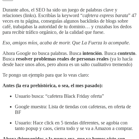
Durante años, el SEO ha sido un juego de palabras clave y
relaciones (links). Escribías la keyword “
cafetera express barata
” 47
veces en tu página, conseguías algunos backlinks de blogs sobre
café, trabajabas la autoridad de tu dominio… y cruzabas los dedos
para recibir tráfico orgánico, de la calidad que fuese.
Eso, amigos míos, acaba de morir. Que La Fuerza lo acompañe.
Ahora Google no busca palabras. Busca
intención
. Busca
contexto
.
Busca
resolver problemas reales de personas reales
(ya lo hacía
desde hace unos años, pero ahora es un salto cualitativo tremendo)
Te pongo un ejemplo para que lo veas claro:
Antes (la era prehistórica, o sea, el mes pasado):
Usuario busca: “cafetera Black Friday oferta”
Google muestra: Lista de tiendas con cafeteras, en oferta de
BF
Usuario: Hace click en 5 tiendas diferentes, se agobia con
tanto popup y caos, cierra todo y se va a Amazon a comprar.
Ahora (bienvenidos a la nueva era, que ya hemos visto con