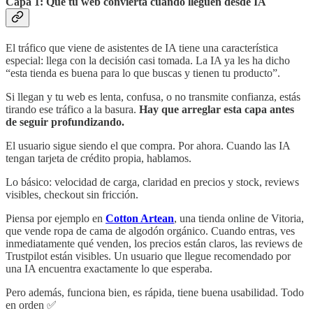
Capa 1: Que tu web convierta cuando lleguen desde IA
El tráfico que viene de asistentes de IA tiene una característica
especial: llega con la decisión casi tomada. La IA ya les ha dicho
“esta tienda es buena para lo que buscas y tienen tu producto”.
Si llegan y tu web es lenta, confusa, o no transmite confianza, estás
tirando ese tráfico a la basura.
Hay que arreglar esta capa antes
de seguir profundizando.
El usuario sigue siendo el que compra. Por ahora. Cuando las IA
tengan tarjeta de crédito propia, hablamos.
Lo básico: velocidad de carga, claridad en precios y stock, reviews
visibles, checkout sin fricción.
Piensa por ejemplo en
Cotton Artean
, una tienda online de Vitoria,
que vende ropa de cama de algodón orgánico. Cuando entras, ves
inmediatamente qué venden, los precios están claros, las reviews de
Trustpilot están visibles. Un usuario que llegue recomendado por
una IA encuentra exactamente lo que esperaba.
Pero además, funciona bien, es rápida, tiene buena usabilidad. Todo
en orden ✅