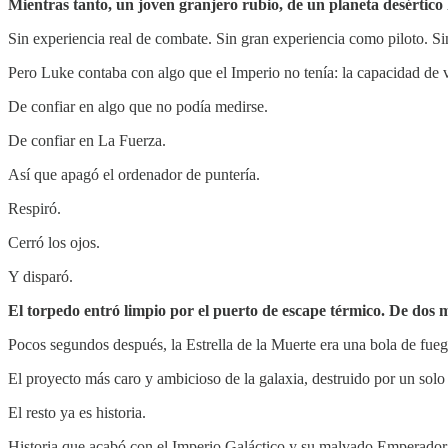
Mientras tanto, un joven granjero rubio, de un planeta desértico
Sin experiencia real de combate. Sin gran experiencia como piloto. S
Pero Luke contaba con algo que el Imperio no tenía: la capacidad de 
De confiar en algo que no podía medirse.
De confiar en La Fuerza.
Así que apagó el ordenador de puntería.
Respiró.
Cerró los ojos.
Y disparó.
El torpedo entró limpio por el puerto de escape térmico. De dos 
Pocos segundos después, la Estrella de la Muerte era una bola de fueg
El proyecto más caro y ambicioso de la galaxia, destruido por un solo 
El resto ya es historia.
Historia que acabó con el Imperio Galáctico y su malvado Emperador