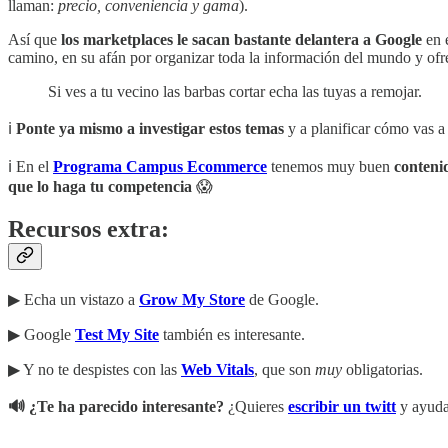
llaman:
precio, conveniencia y gama
).
Así que
los marketplaces le sacan bastante delantera a Google
en e
camino, en su afán por organizar toda la información del mundo y ofre
Si ves a tu vecino las barbas cortar echa las tuyas a remojar.
ℹ️
Ponte ya mismo a investigar estos temas
y a planificar cómo vas 
ℹ️ En el
Programa Campus Ecommerce
tenemos muy buen
conteni
que lo haga tu competencia
😱
Recursos extra:
▶︎ Echa un vistazo a
Grow My Store
de Google.
▶︎ Google
Test My Site
también es interesante.
▶︎ Y no te despistes con las
Web Vitals
, que son
muy
obligatorias.
🔊 ¿Te ha parecido interesante?
¿Quieres
escribir un twitt
y ayuda