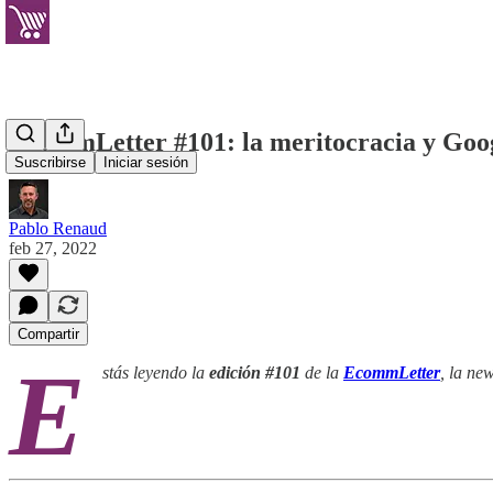
EcommLetter #101: la meritocracia y Goo
Suscribirse
Iniciar sesión
Pablo Renaud
feb 27, 2022
Compartir
E
stás leyendo la
edición #101
de la
EcommLetter
, la ne