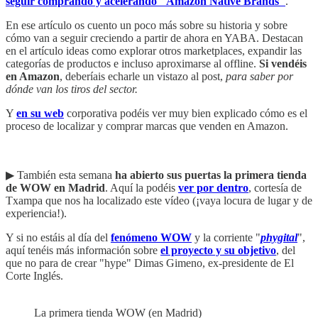
seguir comprando y acelerando "Amazon Native Brands"
.
En ese artículo os cuento un poco más sobre su historia y sobre
cómo van a seguir creciendo a partir de ahora en YABA. Destacan
en el artículo ideas como explorar otros marketplaces, expandir las
categorías de productos e incluso aproximarse al offline.
Si vendéis
en Amazon
, deberíais echarle un vistazo al post,
para saber por
dónde van los tiros del sector.
Y
en su web
corporativa podéis ver muy bien explicado cómo es el
proceso de localizar y comprar marcas que venden en Amazon.
▶︎ También esta semana
ha abierto sus puertas la primera tienda
de WOW en Madrid
. Aquí la podéis
ver por dentro
, cortesía de
Txampa que nos ha localizado este vídeo (¡vaya locura de lugar y de
experiencia!).
Y si no estáis al día del
fenómeno WOW
y la corriente "
phygital
",
aquí tenéis más información sobre
el proyecto y su objetivo
, del
que no para de crear "hype" Dimas Gimeno, ex-presidente de El
Corte Inglés.
La primera tienda WOW (en Madrid)