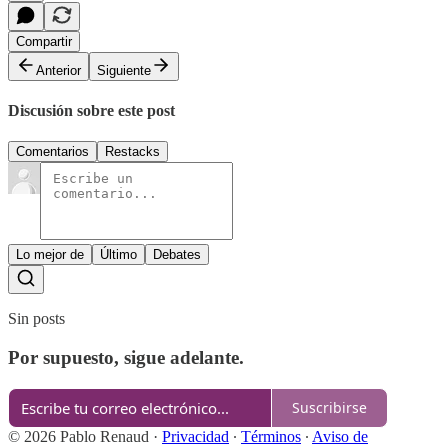
Compartir
Anterior
Siguiente
Discusión sobre este post
Comentarios
Restacks
Lo mejor de
Último
Debates
Sin posts
Por supuesto, sigue adelante.
Suscribirse
© 2026 Pablo Renaud
·
Privacidad
∙
Términos
∙
Aviso de