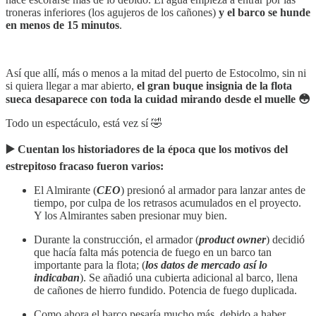
troneras inferiores (los agujeros de los cañones)
y el barco se hunde
en menos de 15 minutos
.
Así que allí, más o menos a la mitad del puerto de Estocolmo, sin ni
si quiera llegar a mar abierto,
el gran buque insignia de la flota
sueca desaparece con toda la cuidad mirando desde el muelle 😳
Todo un espectáculo, está vez sí 🤣
▶️ Cuentan los historiadores de la época que los motivos del
estrepitoso fracaso fueron varios:
El Almirante (
CEO
) presionó al armador para lanzar antes de
tiempo, por culpa de los retrasos acumulados en el proyecto.
Y los Almirantes saben presionar muy bien.
Durante la construcción, el armador (
product owner
) decidió
que hacía falta más potencia de fuego en un barco tan
importante para la flota; (
los datos de mercado así lo
indicaban
). Se añadió una cubierta adicional al barco, llena
de cañones de hierro fundido. Potencia de fuego duplicada.
Como ahora el barco pesaría mucho más, debido a haber