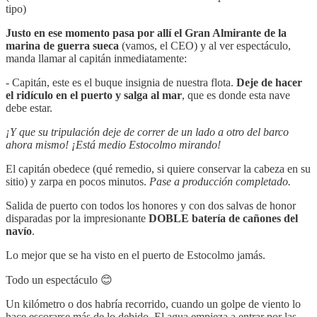
tipo)
Justo en ese momento pasa por allí el Gran Almirante de la
marina de guerra sueca
(vamos, el CEO) y al ver espectáculo,
manda llamar al capitán inmediatamente:
- Capitán, este es el buque insignia de nuestra flota.
Deje de hacer
el ridículo en el puerto y salga al mar
, que es donde esta nave
debe estar.
¡Y que su tripulación deje de correr de un lado a otro del barco
ahora mismo! ¡Está medio Estocolmo mirando!
El capitán obedece (qué remedio, si quiere conservar la cabeza en su
sitio) y zarpa en pocos minutos.
Pase a producción completado.
Salida de puerto con todos los honores y con dos salvas de honor
disparadas por la impresionante
DOBLE batería de cañones del
navío
.
Lo mejor que se ha visto en el puerto de Estocolmo jamás.
Todo un espectáculo 😊
Un kilómetro o dos habría recorrido, cuando un golpe de viento lo
hace escorarse más de lo debido. El agua empieza a entrar por las