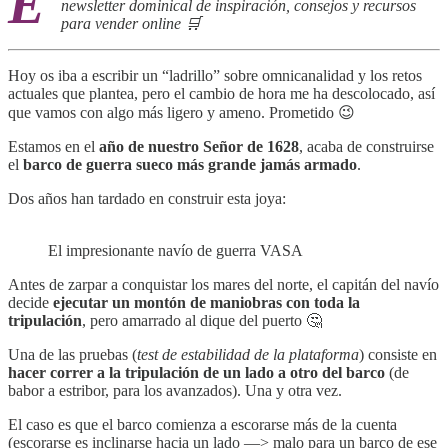
E
newsletter dominical de inspiración, consejos y recursos
para vender online 🛒
Hoy os iba a escribir un “ladrillo” sobre omnicanalidad y los retos
actuales que plantea, pero el cambio de hora me ha descolocado, así
que vamos con algo más ligero y ameno. Prometido 😉
Estamos en el
año de nuestro Señor de 1628
, acaba de construirse
el
barco de guerra sueco más grande jamás armado
.
Dos años han tardado en construir esta joya:
El impresionante navío de guerra VASA
Antes de zarpar a conquistar los mares del norte, el capitán del navío
decide
ejecutar un montón de maniobras con toda la
tripulación
, pero amarrado al dique del puerto 🤔
Una de las pruebas (
test de estabilidad de la plataforma
) consiste en
hacer correr a la tripulación de un lado a otro del barco
(de
babor a estribor, para los avanzados). Una y otra vez.
El caso es que el barco comienza a escorarse más de la cuenta
(escorarse es inclinarse hacia un lado —> malo para un barco de ese