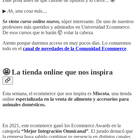
Date prisa antes de que cambie de opinión y lo cierre... 😬
▶︎
Ah, una cosa más....
Se viene curso online nuevo,
súper interesante. De uno de nuestros
profesores más queridos y admirados en Universidad Ecommerce.
De esos cursos que te harán 🤯 volar la cabeza.
Atento porque daremos acceso en muy pocos días. Lo contaremos
todo en el
canal de novedades de la Comunidad Ecommerce
.
🤩 La tienda online que nos inspira
Esta semana, el ecommerce que nos inspira es
Miscota
, una tienda
online
especializada en la venta de alimento y accesorios para
animales domésticos.
En 2021, este ecommerce ganó los Ecommerce Awards en la
categoría
“Mejor Integración Omnicanal”
. El jurado destacó que
la empresa haya sabido combinar su presencia en distintos canales