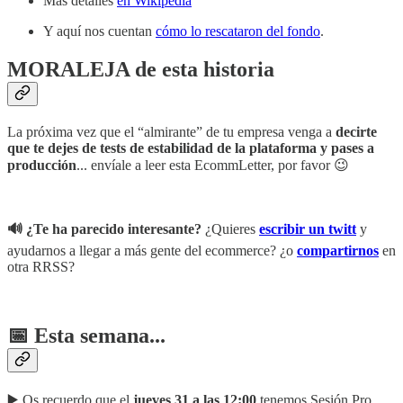
Más detalles
en Wikipedia
Y aquí nos cuentan
cómo lo rescataron del fondo
.
MORALEJA de esta historia
La próxima vez que el “almirante” de tu empresa venga a
decirte
que te dejes de tests de estabilidad de la plataforma y pases a
producción
... envíale a leer esta EcommLetter, por favor 😉
🔊 ¿Te ha parecido interesante?
¿Quieres
escribir un twitt
y
ayudarnos a llegar a más gente del ecommerce? ¿o
compartirnos
en
otra RRSS?
📅 Esta semana...
▶️ Os recuerdo que el
jueves 31 a las 12:00
tenemos Sesión Pro