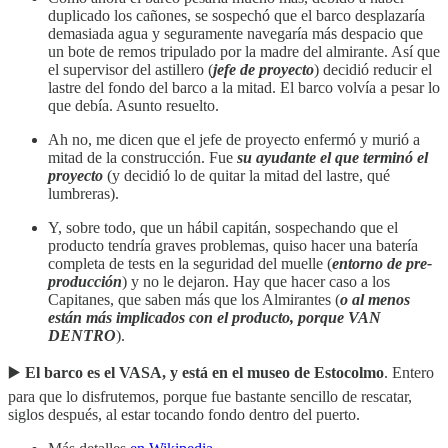
duplicado los cañones, se sospechó que el barco desplazaría
demasiada agua y seguramente navegaría más despacio que
un bote de remos tripulado por la madre del almirante. Así que
el supervisor del astillero (
jefe de proyecto
) decidió reducir el
lastre del fondo del barco a la mitad. El barco volvía a pesar lo
que debía. Asunto resuelto.
Ah no, me dicen que el jefe de proyecto enfermó y murió a
mitad de la construcción. Fue
su ayudante el que terminó el
proyecto
(y decidió lo de quitar la mitad del lastre, qué
lumbreras).
Y, sobre todo, que un hábil capitán, sospechando que el
producto tendría graves problemas, quiso hacer una batería
completa de tests en la seguridad del muelle (
entorno de pre-
producción
) y no le dejaron. Hay que hacer caso a los
Capitanes, que saben más que los Almirantes (
o al menos
están más implicados con el producto, porque VAN
DENTRO
).
▶️
El barco es el VASA, y está en el museo de Estocolmo
. Entero
para que lo disfrutemos, porque fue bastante sencillo de rescatar,
siglos después, al estar tocando fondo dentro del puerto.