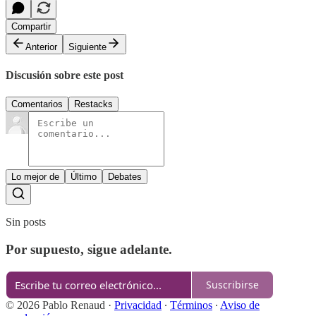
Compartir
Anterior
Siguiente
Discusión sobre este post
Comentarios
Restacks
Lo mejor de
Último
Debates
Sin posts
Por supuesto, sigue adelante.
Suscribirse
© 2026 Pablo Renaud
·
Privacidad
∙
Términos
∙
Aviso de