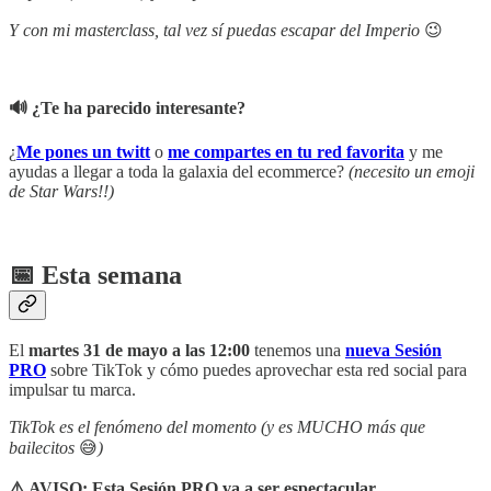
Y con mi masterclass, tal vez sí puedas escapar del Imperio
😉
🔊 ¿Te ha parecido interesante?
¿
Me pones un twitt
o
me compartes en tu red favorita
y me
ayudas a llegar a toda la galaxia del ecommerce?
(necesito un emoji
de Star Wars!!)
📅 Esta semana
El
martes 31 de mayo a las 12:00
tenemos una
nueva Sesión
PRO
sobre TikTok y cómo puedes aprovechar esta red social para
impulsar tu marca.
TikTok es el fenómeno del momento (y es MUCHO más que
bailecitos
😅
)
⚠️ AVISO: Esta Sesión PRO va a ser espectacular.