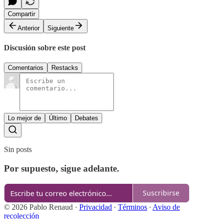
Compartir
Anterior
Siguiente
Discusión sobre este post
Comentarios
Restacks
Lo mejor de
Último
Debates
Sin posts
Por supuesto, sigue adelante.
Suscribirse
© 2026 Pablo Renaud
·
Privacidad
∙
Términos
∙
Aviso de
recolección