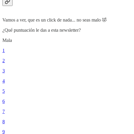
Vamos a ver, que es un click de nada... no seas malo 🤣
¿Qué puntuación le das a esta newsletter?
Mala
1
2
3
4
5
6
7
8
9