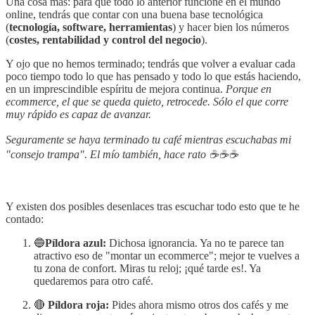
Una cosa más: para que todo lo anterior funcione en el mundo
online, tendrás que contar con una buena base tecnológica
(
tecnología, software, herramientas
) y hacer bien los números
(
costes, rentabilidad y control del negocio
).
Y ojo que no hemos terminado; tendrás que volver a evaluar cada
poco tiempo todo lo que has pensado y todo lo que estás haciendo,
en un imprescindible espíritu de mejora continua.
Porque en
ecommerce, el que se queda quieto, retrocede. Sólo el que corre
muy rápido es capaz de avanzar.
Seguramente se haya terminado tu café mientras escuchabas mi
"consejo trampa". El mío también, hace rato ☕☕☕
Y existen dos posibles desenlaces tras escuchar todo esto que te he
contado:
🔵
Píldora azul:
Dichosa ignorancia. Ya no te parece tan
atractivo eso de "montar un ecommerce"; mejor te vuelves a
tu zona de confort. Miras tu reloj; ¡qué tarde es!. Ya
quedaremos para otro café.
🔴
Píldora roja:
Pides ahora mismo otros dos cafés y me