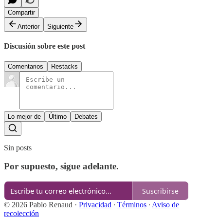
Compartir
Anterior
Siguiente
Discusión sobre este post
Comentarios
Restacks
Lo mejor de
Último
Debates
Sin posts
Por supuesto, sigue adelante.
Suscribirse
© 2026 Pablo Renaud
·
Privacidad
∙
Términos
∙
Aviso de
recolección