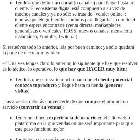
Tendrás que definir
un canal
(o canales) para llegar hasta tu
cliente. El ecosistema digital está compuesto a su vez de
muchos canales y ya no sólo se trata de "vender online";
tendrás que elegir bien los caminos para llegar hasta donde el
cliente espera encontrarte (venta directa, marketplaces
generalistas o verticales, RRSS, nuevos canales, mensajería
instantánea, Youtube, Twitch...).
Si resuelves todo lo anterior, irás por buen camino; ya sólo quedará
la parte de ejecutar muy bien.
✅ Una vez tengas claro lo anterior, lo siguiente que hay que resolver
es lo táctico, lo operativo,
lo que hay que HACER muy bien
:
Tendrás que esforzarte mucho para que
el cliente potencial
conozca tuproducto
y llegue hasta tu tienda (
generar
visitas
)
Tras atraerle, deberás convencerle de que
compre
el producto o
servicio (
convertir en ventas
):
Tener una buena
experiencia de usuario
en el sitio web o
plataforma en la que vendas online será importante para que
este paso funcione mejor.
También la psicología, persuasión, transparencia y