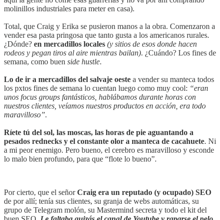
molinillos industriales para meter en casa).
Total, que Craig y Erika se pusieron manos a la obra. Comenzaron a
vender esa pasta pringosa que tanto gusta a los americanos rurales.
¿Dónde?
en mercadillos locales
(y sitios de esos donde hacen
rodeos y pegan tiros al aire mientras bailan)
. ¿Cuándo? Los fines de
semana, como buen
side hustle
.
Lo de ir a mercadillos del salvaje oeste
a vender su manteca todos
los pxtos fines de semana lo cuentan luego como muy cool:
“eran
unos focus groups fantásticos, hablábamos durante horas con
nuestros clientes, veíamos nuestros productos en acción, era todo
maravilloso”.
Ríete tú del sol, las moscas, las horas de pie aguantando a
pesados rednecks y el constante olor a manteca de cacahuete
. Ni
a mi peor enemigo. Pero bueno, el cerebro es maravilloso y esconde
lo malo bien profundo, para que “flote lo bueno”.
Por cierto, que el señor
Craig era un reputado (y ocupado) SEO
de por allí; tenía sus clientes, su granja de webs automáticas, su
grupo de Telegram molón, su Mastermind secreta y todo el kit del
buen SEO.
Le faltaba quizás el canal de Youtube y raparse el pelo