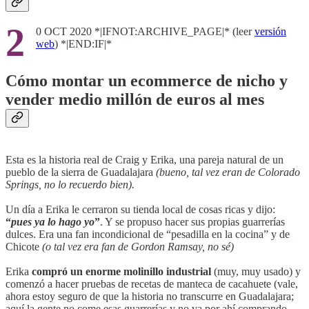
2
0 OCT 2020 *|IFNOT:ARCHIVE_PAGE|* (leer
versión
web
) *|END:IF|*
Cómo montar un ecommerce de nicho y
vender medio millón de euros al mes
Esta es la historia real de Craig y Erika, una pareja natural de un
pueblo de la sierra de Guadalajara
(bueno, tal vez eran de Colorado
Springs, no lo recuerdo bien).
Un día a Erika le cerraron su tienda local de cosas ricas y dijo:
“
pues ya lo hago yo
”
. Y se propuso hacer sus propias guarrerías
dulces. Era una fan incondicional de “pesadilla en la cocina” y de
Chicote
(o tal vez era fan de Gordon Ramsay, no sé)
Erika
compró un enorme molinillo industrial
(muy, muy usado) y
comenzó a hacer pruebas de recetas de manteca de cacahuete (vale,
ahora estoy seguro de que la historia no transcurre en Guadalajara;
aquí la gente no come esas guarrerías y no va por ahí comprando