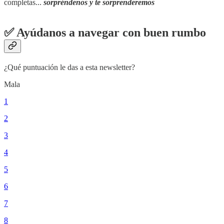
completas...
sorpréndenos y te sorprenderemos
✅ Ayúdanos a navegar con buen rumbo
¿Qué puntuación le das a esta newsletter?
Mala
1
2
3
4
5
6
7
8