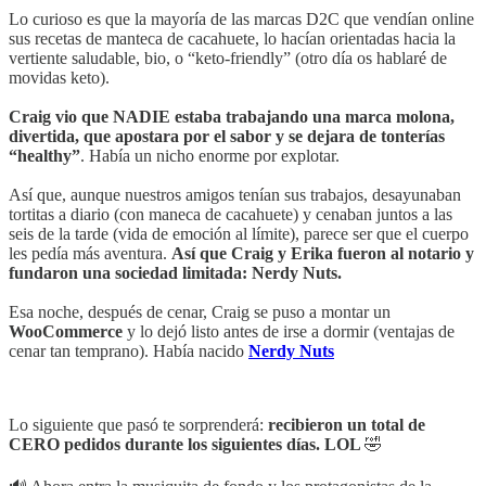
Lo curioso es que la mayoría de las marcas D2C que vendían online
sus recetas de manteca de cacahuete, lo hacían orientadas hacia la
vertiente saludable, bio, o “keto-friendly” (otro día os hablaré de
movidas keto).
Craig vio que NADIE estaba trabajando una marca molona,
divertida, que apostara por el sabor y se dejara de tonterías
“healthy”
. Había un nicho enorme por explotar.
Así que, aunque nuestros amigos tenían sus trabajos, desayunaban
tortitas a diario (con maneca de cacahuete) y cenaban juntos a las
seis de la tarde (vida de emoción al límite), parece ser que el cuerpo
les pedía más aventura.
Así que Craig y Erika fueron al notario y
fundaron una sociedad limitada: Nerdy Nuts.
Esa noche, después de cenar, Craig se puso a montar un
WooCommerce
y lo dejó listo antes de irse a dormir (ventajas de
cenar tan temprano). Había nacido
Nerdy Nuts
Lo siguiente que pasó te sorprenderá:
recibieron un total de
CERO pedidos durante los siguientes días. LOL
🤣