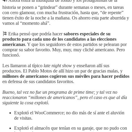
🔊 Ahora entra la musiquita de fondo y los protagonistas de la
historia se ponen a “grindear” durante semanas o meses, en tareas
con cero glamour, con mucha frustración, hasta que, “de repente”
tienen éxito de la noche a la mañana. Os ahorro esta parte aburrida y
vamos al “momento ahá”.
🎏 Erika pensó que podría hacer
sabores especiales de su
producto para cada uno de los candidatos a las elecciones
americanas
. Y que los seguidores de estos partidos se pelearan por
comprar su sabor favorito. Muy, muy, muy cliché americano. Pero
funcionó.
Les llamaron al típico
late night show
y enseñaron allí sus
productos. El Pablo Motos de allí hizo un par de gracias malas, y
millones de americanos cogieron sus móviles para hacer pedidos
en defensa de sus candidatos favoritos.
Bueno, tal vez no fue un programa de prime time; y tal vez no
reaccionaron “millones de americanos”, pero el caso es que al día
siguiente la cosa explotó.
Explotó el WooCommerce; no dio más de sí ante el aluvión
de visitas.
Explotó el almacén que tenían en su garaje, que no pudo con