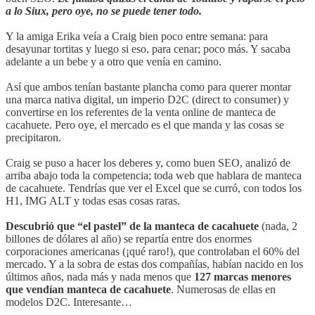
a lo Siux, pero oye, no se puede tener todo.
Y la amiga Erika veía a Craig bien poco entre semana: para
desayunar tortitas y luego si eso, para cenar; poco más. Y sacaba
adelante a un bebe y a otro que venía en camino.
Así que ambos tenían bastante plancha como para querer montar
una marca nativa digital, un imperio D2C (direct to consumer) y
convertirse en los referentes de la venta online de manteca de
cacahuete. Pero oye, el mercado es el que manda y las cosas se
precipitaron.
Craig se puso a hacer los deberes y, como buen SEO, analizó de
arriba abajo toda la competencia; toda web que hablara de manteca
de cacahuete. Tendrías que ver el Excel que se curró, con todos los
H1, IMG ALT y todas esas cosas raras.
Descubrió que “el pastel” de la manteca de cacahuete
(nada, 2
billones de dólares al año) se repartía entre dos enormes
corporaciones americanas (¡qué raro!), que controlaban el 60% del
mercado. Y a la sobra de estas dos compañías, habían nacido en los
últimos años, nada más y nada menos que
127 marcas menores
que vendían manteca de cacahuete
. Numerosas de ellas en
modelos D2C. Interesante…