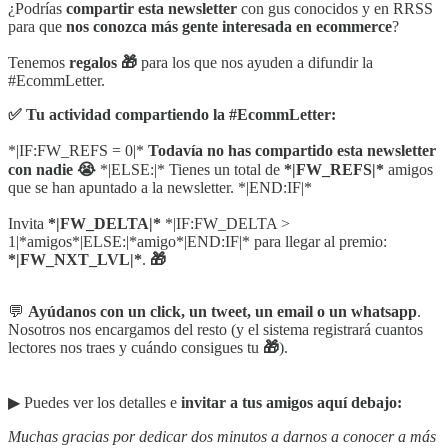
¿Podrías
compartir esta newsletter
con gus conocidos y en RRSS
para que
nos conozca más gente interesada en ecommerce
?
Tenemos
regalos 🎁
para los que nos ayuden a difundir la
#EcommLetter.
✅ Tu actividad compartiendo la #EcommLetter:
*|IF:FW_REFS = 0|*
Todavía no has compartido esta newsletter
con nadie 😭
*|ELSE:|* Tienes un total de
*|FW_REFS|*
amigos
que se han apuntado a la newsletter. *|END:IF|*
Invita
*|FW_DELTA|*
*|IF:FW_DELTA >
1|*amigos*|ELSE:|*amigo*|END:IF|* para llegar al premio:
*|FW_NXT_LVL|*
.
🎁
💬
Ayúdanos con un click, un tweet, un email o un whatsapp
.
Nosotros nos encargamos del resto (y el sistema registrará cuantos
lectores nos traes y cuándo consigues tu
🎁
).
▶︎ Puedes ver los detalles e
invitar a tus amigos aquí debajo:
Muchas gracias por dedicar dos minutos a darnos a conocer a más