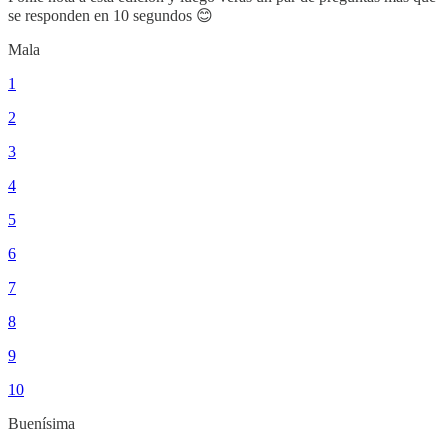
se responden en 10 segundos 😊
Mala
1
2
3
4
5
6
7
8
9
10
Buenísima