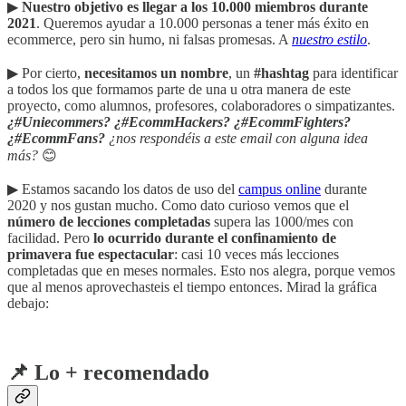
▶︎
Nuestro objetivo es llegar a los 10.000 miembros durante
2021
. Queremos ayudar a 10.000 personas a tener más éxito en
ecommerce, pero sin humo, ni falsas promesas. A
nuestro estilo
.
▶︎ Por cierto,
necesitamos un nombre
, un
#hashtag
para identificar
a todos los que formamos parte de una u otra manera de este
proyecto, como alumnos, profesores, colaboradores o simpatizantes.
¿#Uniecommers? ¿#EcommHackers? ¿#EcommFighters?
¿#EcommFans?
¿nos respondéis a este email con alguna idea
más?
😊
▶︎ Estamos sacando los datos de uso del
campus online
durante
2020 y nos gustan mucho. Como dato curioso vemos que el
número de lecciones completadas
supera las 1000/mes con
facilidad. Pero
lo ocurrido durante el confinamiento de
primavera fue espectacular
: casi 10 veces más lecciones
completadas que en meses normales. Esto nos alegra, porque vemos
que al menos aprovechasteis el tiempo entonces. Mirad la gráfica
debajo:
📌 Lo + recomendado