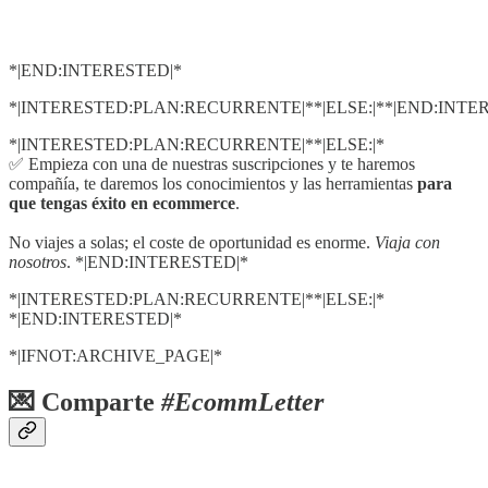
*|END:INTERESTED|*
*|INTERESTED:PLAN:RECURRENTE|**|ELSE:|**|END:INTE
*|INTERESTED:PLAN:RECURRENTE|**|ELSE:|*
✅ Empieza con una de nuestras suscripciones y te haremos
compañía, te daremos los conocimientos y las herramientas
para
que tengas éxito en ecommerce
.
No viajes a solas; el coste de oportunidad es enorme.
Viaja con
nosotros
. *|END:INTERESTED|*
*|INTERESTED:PLAN:RECURRENTE|**|ELSE:|*
*|END:INTERESTED|*
*|IFNOT:ARCHIVE_PAGE|*
💌 Comparte
#EcommLetter