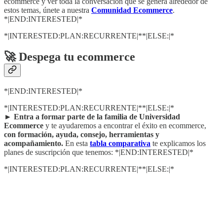
ecommerce y ver toda la conversación que se genera alrededor de
estos temas, únete a nuestra
Comunidad Ecommerce
.
*|END:INTERESTED|*
*|INTERESTED:PLAN:RECURRENTE|**|ELSE:|*
🚀 Despega tu ecommerce
*|END:INTERESTED|*
*|INTERESTED:PLAN:RECURRENTE|**|ELSE:|*
►
Entra a formar parte de la familia de Universidad
Ecommerce
y te ayudaremos a encontrar el éxito en ecommerce,
con formación, ayuda, consejo, herramientas y
acompañamiento.
En esta
tabla comparativa
te explicamos los
planes de suscripción que tenemos: *|END:INTERESTED|*
*|INTERESTED:PLAN:RECURRENTE|**|ELSE:|*