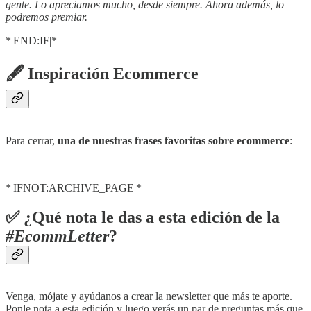
gente. Lo apreciamos mucho, desde siempre. Ahora además, lo
podremos premiar.
*|END:IF|*
🖋 Inspiración Ecommerce
Para cerrar,
una de nuestras frases favoritas sobre ecommerce
:
*|IFNOT:ARCHIVE_PAGE|*
✅ ¿Qué nota le das a esta edición de la
#EcommLetter
?
Venga, mójate y ayúdanos a crear la newsletter que más te aporte.
Ponle nota a esta edición y luego verás un par de preguntas más que