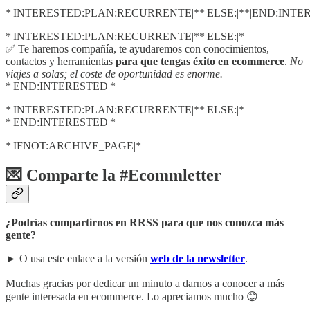
*|INTERESTED:PLAN:RECURRENTE|**|ELSE:|**|END:INTE
*|INTERESTED:PLAN:RECURRENTE|**|ELSE:|*
✅ Te haremos compañía, te ayudaremos con conocimientos,
contactos y herramientas
para que tengas éxito en ecommerce
.
No
viajes a solas; el coste de oportunidad es enorme.
*|END:INTERESTED|*
*|INTERESTED:PLAN:RECURRENTE|**|ELSE:|*
*|END:INTERESTED|*
*|IFNOT:ARCHIVE_PAGE|*
💌 Comparte la #Ecommletter
¿Podrías compartirnos en RRSS para que nos conozca más
gente?
► O usa este enlace a la versión
web de la newsletter
.
Muchas gracias por dedicar un minuto a darnos a conocer a más
gente interesada en ecommerce. Lo apreciamos mucho 😊