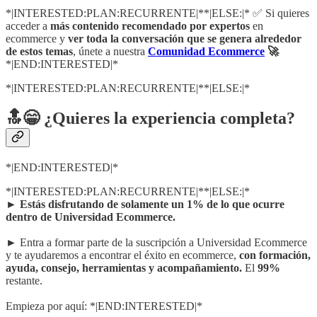
*|INTERESTED:PLAN:RECURRENTE|**|ELSE:|* ✅ Si quieres
acceder a
más contenido recomendado por expertos
en
ecommerce y
ver toda la conversación que se genera alrededor
de estos temas
, únete a nuestra
Comunidad Ecommerce
🚀
*|END:INTERESTED|*
*|INTERESTED:PLAN:RECURRENTE|**|ELSE:|*
🔝😁 ¿Quieres la experiencia completa?
*|END:INTERESTED|*
*|INTERESTED:PLAN:RECURRENTE|**|ELSE:|*
►
Estás disfrutando de solamente un 1% de lo que ocurre
dentro de Universidad Ecommerce.
► Entra a formar parte de la suscripción a Universidad Ecommerce
y te ayudaremos a encontrar el éxito en ecommerce,
con formación,
ayuda, consejo, herramientas y acompañamiento.
El
99%
restante.
Empieza por aquí: *|END:INTERESTED|*