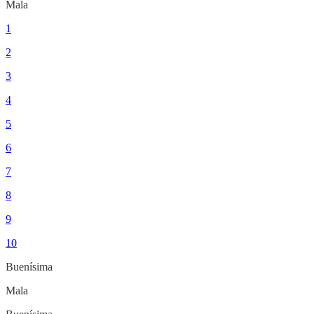
Mala
1
2
3
4
5
6
7
8
9
10
Buenísima
Mala