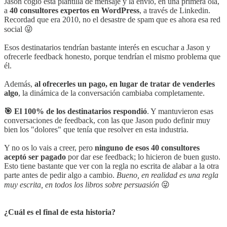
Jason cogió esta plantilla de mensaje y la envió, en una primera ola,
a
40 consultores expertos en WordPress
, a través de Linkedin.
Recordad que era 2010, no el desastre de spam que es ahora esa red
social 😜
Esos destinatarios tendrían bastante interés en escuchar a Jason y
ofrecerle feedback honesto, porque tendrían el mismo problema que
él.
Además,
al ofrecerles un pago, en lugar de tratar de venderles
algo
, la dinámica de la conversación cambiaba completamente.
🎯 El 100% de los destinatarios respondió
. Y mantuvieron esas
conversaciones de feedback, con las que Jason pudo definir muy
bien los "dolores" que tenía que resolver en esta industria.
Y no os lo vais a creer, pero
ninguno de esos 40 consultores
aceptó ser pagado
por dar ese feedback; lo hicieron de buen gusto.
Esto tiene bastante que ver con la regla no escrita de alabar a la otra
parte antes de pedir algo a cambio.
Bueno, en realidad es una regla
muy escrita, en todos los libros sobre persuasión
😜
¿Cuál es el final de esta historia?