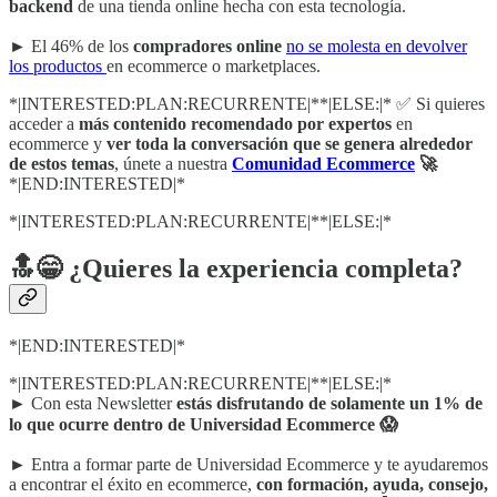
backend
de una tienda online hecha con esta tecnología.
► El 46% de los
compradores online
no se molesta en devolver
los productos
en ecommerce o marketplaces.
*|INTERESTED:PLAN:RECURRENTE|**|ELSE:|* ✅ Si quieres
acceder a
más contenido recomendado por expertos
en
ecommerce y
ver toda la conversación que se genera alrededor
de estos temas
, únete a nuestra
Comunidad Ecommerce
🚀
*|END:INTERESTED|*
*|INTERESTED:PLAN:RECURRENTE|**|ELSE:|*
🔝😁 ¿Quieres la experiencia completa?
*|END:INTERESTED|*
*|INTERESTED:PLAN:RECURRENTE|**|ELSE:|*
► Con esta Newsletter
estás disfrutando de solamente un 1% de
lo que ocurre dentro de Universidad Ecommerce 😱
► Entra a formar parte de Universidad Ecommerce y te ayudaremos
a encontrar el éxito en ecommerce,
con formación, ayuda, consejo,