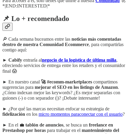
Para acceder a él, solo tienes que unirte a nuestra
Comunidad
🚀
*|END:INTERESTED|*
📌 Lo + recomendado
🔎 Cada semana buceamos entre las
noticias más comentadas
dentro de nuestra Comunidad Ecommerce
, para compartirlas
contigo aquí:
►
Cabify
entraría al
negocio de la logística de última milla
,
ofreciendo servicios de entrega entre los retailers y el consumidor
final 😱
► En nuestro canal
🚀 #ecomm-marketplaces
compartimos
sugerencias para
mejorar el SEO en los listings de Amazon
.
¿Cómo indexan mejor las keywords? ¿Es mejor separarlas con
guiones (-) o con separador (|)? ¡Debate interesante!
► ¿Por qué las marcas necesitan enfocar su estrategia de
fidelización
en los
micro momentos paraconectar con el usuario
?
► En el 💼
tablón de anuncios
, se busca un
freelance en
Prestashop por horas
para trabajar en el
mantenimiento del