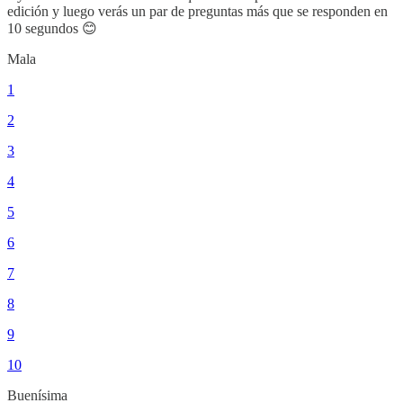
edición y luego verás un par de preguntas más que se responden en
10 segundos 😊
Mala
1
2
3
4
5
6
7
8
9
10
Buenísima