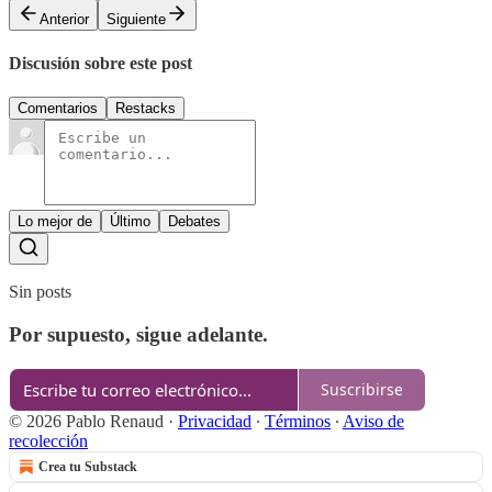
Anterior
Siguiente
Discusión sobre este post
Comentarios
Restacks
Lo mejor de
Último
Debates
Sin posts
Por supuesto, sigue adelante.
Suscribirse
© 2026 Pablo Renaud
·
Privacidad
∙
Términos
∙
Aviso de
recolección
Crea tu Substack