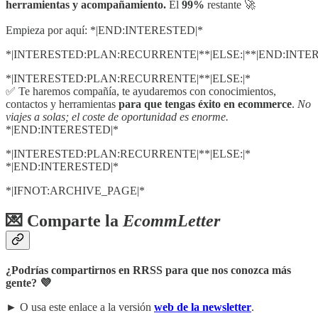
herramientas y acompañamiento.
El
99%
restante 🚀
Empieza por aquí: *|END:INTERESTED|*
*|INTERESTED:PLAN:RECURRENTE|**|ELSE:|**|END:INTE
*|INTERESTED:PLAN:RECURRENTE|**|ELSE:|*
✅ Te haremos compañía, te ayudaremos con conocimientos,
contactos y herramientas
para que tengas éxito en ecommerce
.
No
viajes a solas; el coste de oportunidad es enorme.
*|END:INTERESTED|*
*|INTERESTED:PLAN:RECURRENTE|**|ELSE:|*
*|END:INTERESTED|*
*|IFNOT:ARCHIVE_PAGE|*
💌 Comparte la
EcommLetter
¿Podrías compartirnos en RRSS para que nos conozca más
gente? 💜
► O usa este enlace a la versión
web de la newsletter
.