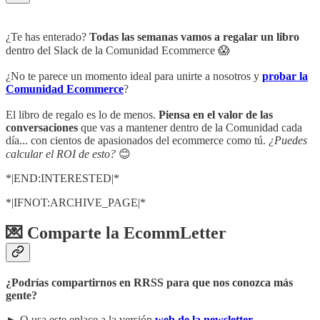
¿Te has enterado?
Todas las semanas vamos a regalar un libro
dentro del Slack de la Comunidad Ecommerce 😱
¿No te parece un momento ideal para unirte a nosotros y
probar la
Comunidad Ecommerce
?
El libro de regalo es lo de menos.
Piensa en el valor de las
conversaciones
que vas a mantener dentro de la Comunidad cada
día... con cientos de apasionados del ecommerce como tú.
¿Puedes
calcular el ROI de esto?
😊
*|END:INTERESTED|*
*|IFNOT:ARCHIVE_PAGE|*
💌 Comparte la EcommLetter
¿Podrías compartirnos en RRSS para que nos conozca más
gente?
► O usa este enlace a la versión
web de la newsletter
.