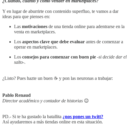
¿Cuándo, cuánto y cómo vender en marketplaces?
Y en lugar de aburrirte con contenido superfluo, te vamos a dar
ideas para que pienses en:
Las
motivaciones
de una tienda online para adentrarse en la
venta en marketplaces.
Los
aspectos clave que debe evaluar
antes de comenzar a
operar en marketplaces.
Los
consejos para comenzar con buen pie
-
si decide dar el
salto-
.
¿Listo? Pues hazte un buen ☕️ y pon las neuronas a trabajar:
Pablo Renaud
Director académico y contador de historias
😉
PD.- Si te ha gustado la batallita
¿nos pones un twitt?
Así ayudaremos a más tiendas online en esta situación.