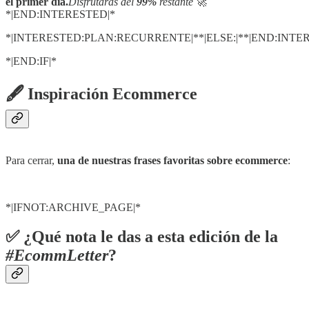
el primer día.
Disfrutarás del
99%
restante
🚀
*|END:INTERESTED|*
*|INTERESTED:PLAN:RECURRENTE|**|ELSE:|**|END:INTE
*|END:IF|*
🖋 Inspiración Ecommerce
Para cerrar,
una de nuestras frases favoritas sobre ecommerce
:
*|IFNOT:ARCHIVE_PAGE|*
✅ ¿Qué nota le das a esta edición de la
#EcommLetter
?