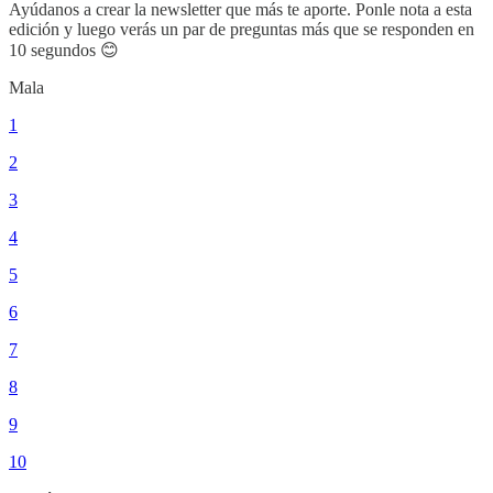
Ayúdanos a crear la newsletter que más te aporte. Ponle nota a esta
edición y luego verás un par de preguntas más que se responden en
10 segundos 😊
Mala
1
2
3
4
5
6
7
8
9
10