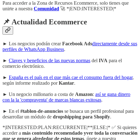
Para acceder a la Zona de Recursos Ecommerce, solo tienes que
unirte a nuestra
Comunidad
🚀 *|END:INTERESTED|*
📌 Actualidad Ecommerce
► Los negocios podrán crear
Facebook Ads
directamente desde sus
perfiles de WhatsApp Business
.
►
Claves y beneficios de las nuevas normas
del
IVA
para el
comercio electrónico.
►
España es el país en el que más cae el consumo fuera del hogar
,
según informe realizado por
Kantar
.
► Un negocio millonario a costa de
Amazon
:
así se gana dinero
con la la 'compraventa' de marcas blancas exitosas
.
► En el
#tablon-de-anuncios
se busaca un perfil profesional para
desarrollar un módulo de
dropshipping para Shopify
.
*|INTERESTED:PLAN:RECURRENTE|**|ELSE:|* ✅ Si quieres
acceder a
más contenido recomendado yver toda la conversación
que se genera alrededor de estos temas
, únete a nuestra