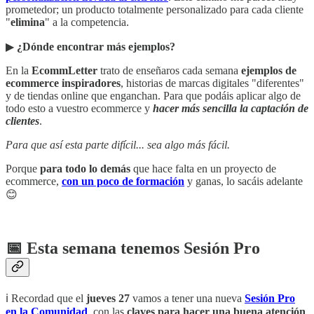
prometedor; un producto totalmente personalizado para cada cliente
"
elimina
" a la competencia.
▶︎
¿Dónde encontrar más ejemplos?
En la
EcommLetter
trato de enseñaros cada semana
ejemplos de
ecommerce inspiradores
, historias de marcas digitales "diferentes"
y de tiendas online que enganchan. Para que podáis aplicar algo de
todo esto a vuestro ecommerce y
hacer más sencilla la captación de
clientes
.
Para que así esta parte difícil... sea algo más fácil.
Porque
para todo lo demás
que hace falta en un proyecto de
ecommerce,
con un poco de formación
y ganas, lo sacáis adelante
😊
📅 Esta semana tenemos Sesión Pro
ℹ️ Recordad que el
jueves 27
vamos a tener una nueva
Sesión Pro
en la Comunidad
, con las
claves para hacer una buena atención