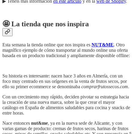
▶︎ Tenéis más información
en este artículo
y en la
web de Shopify
.
🤩 La tienda que nos inspira
Esta semana la tienda online que nos inspira es
NUT&ME
. Otro
magnífico ejemplo de cómo transportar al mundo online una oferta
basada en un producto tradicional y ampliamente disponible offline:
Su historia es interesante: nacen hace 3 años en Almería, con un
foco muy centrado en sus orígenes en la venta de frutos secos, por
ello su primer ecommerce se denominaba
comprarfrutossecos.com
.
Con un crecimiento muy rápido, deciden pivotar su estrategia hacia
la creación de una nueva marca, sobre la que crear el mayor
catálogo en España de alimentos saludables para cocina y snacks de
entre horas.
Nace entonces
nut&me
, ya en la nueva sede de Alicante, y con
varias gamas de producto: cremas de frutos secos, harinas de frutos
secos, mixes de semillas, snacks saludables etc. Y con presencia en 5