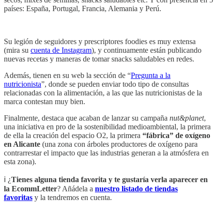
países: España, Portugal, Francia, Alemania y Perú.
Su legión de seguidores y prescriptores foodies es muy extensa
(mira su
cuenta de Instagram
), y continuamente están publicando
nuevas recetas y maneras de tomar snacks saludables en redes.
Además, tienen en su web la sección de “
Pregunta a la
nutricionista
”, donde se pueden enviar todo tipo de consultas
relacionadas con la alimentación, a las que las nutricionistas de la
marca contestan muy bien.
Finalmente, destaca que acaban de lanzar su campaña
nut&planet
,
una iniciativa en pro de la sostenibilidad medioambiental, la primera
de ella la creación del espacio O2, la primera
“fábrica” de oxígeno
en Alicante
(una zona con árboles productores de oxígeno para
contrarrestar el impacto que las industrias generan a la atmósfera en
esta zona).
ℹ️ ¿
Tienes alguna tienda favorita y te gustaría verla aparecer en
la EcommLetter
? Añádela a
nuestro listado de tiendas
favoritas
y la tendremos en cuenta.