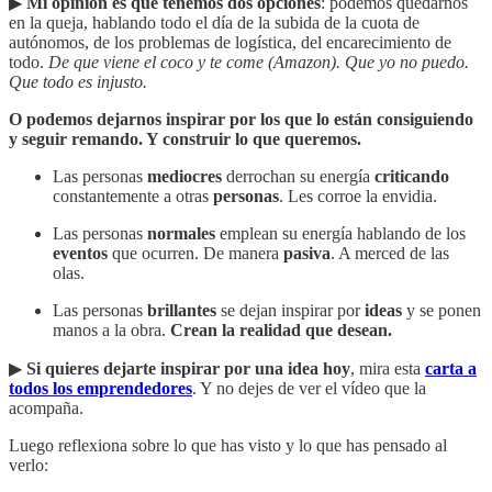
▶︎
Mi opinión es que tenemos dos opciones
: podemos quedarnos
en la queja, hablando todo el día de la subida de la cuota de
autónomos, de los problemas de logística, del encarecimiento de
todo.
De que viene el coco y te come (Amazon). Que yo no puedo.
Que todo es injusto.
O podemos dejarnos inspirar por los que lo están consiguiendo
y seguir remando. Y construir lo que queremos.
Las personas
mediocres
derrochan su energía
criticando
constantemente a otras
personas
. Les corroe la envidia.
Las personas
normales
emplean su energía hablando de los
eventos
que ocurren. De manera
pasiva
. A merced de las
olas.
Las personas
brillantes
se dejan inspirar por
ideas
y se ponen
manos a la obra.
Crean
la realidad que desean.
▶︎
Si quieres dejarte inspirar por una idea hoy
, mira esta
carta a
todos los emprendedores
. Y no dejes de ver el vídeo que la
acompaña.
Luego reflexiona sobre lo que has visto y lo que has pensado al
verlo: