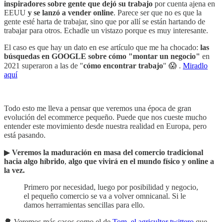
inspiradores sobre gente que dejó su trabajo
por cuenta ajena en
EEUU
y se lanzó a vender online
. Parece ser que no es que la
gente esté harta de trabajar, sino que por allí se están hartando de
trabajar para otros. Echadle un vistazo porque es muy interesante.
El caso es que hay un dato en ese artículo que me ha chocado:
las
búsquedas en GOOGLE sobre cómo "montar un negocio"
en
2021 superaron a las de "
cómo encontrar trabajo
" 😱 .
Miradlo
aquí
Todo esto me lleva a pensar que veremos una época de gran
evolución del ecommerce pequeño. Puede que nos cueste mucho
entender este movimiento desde nuestra realidad en Europa, pero
está pasando.
▶︎
Veremos la maduración en masa del comercio tradicional
hacia algo híbrido
,
algo que vivirá en el mundo físico y online a
la vez.
Primero por necesidad, luego por posibilidad y negocio,
el pequeño comercio se va a volver omnicanal. Si le
damos herramientas sencillas para ello.
🌳 Veremos más casos como el de
Tom, el agricultor twittero
que