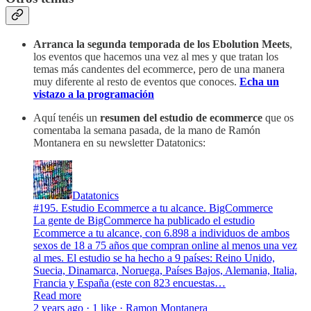
Arranca la segunda temporada de los Ebolution Meets
,
los eventos que hacemos una vez al mes y que tratan los
temas más candentes del ecommerce, pero de una manera
muy diferente al resto de eventos que conoces.
Echa un
vistazo a la programación
Aquí tenéis un
resumen del estudio de ecommerce
que os
comentaba la semana pasada, de la mano de Ramón
Montanera en su newsletter Datatonics:
Datatonics
#195. Estudio Ecommerce a tu alcance. BigCommerce
La gente de BigCommerce ha publicado el estudio
Ecommerce a tu alcance, con 6.898 a individuos de ambos
sexos de 18 a 75 años que compran online al menos una vez
al mes. El estudio se ha hecho a 9 países: Reino Unido,
Suecia, Dinamarca, Noruega, Países Bajos, Alemania, Italia,
Francia y España (este con 823 encuestas…
Read more
2 years ago · 1 like · Ramon Montanera