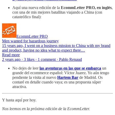
Aquí una nueva edición de la
EcommLetter PRO, en inglés
,
con una de mis mejores batallitas viajando a China (con
catastrófico final):
EcommLetter PRO
Men wanted for hazardous journey
15 years ago, I went on a business mission to China with my brand
and product, having no idea what to expect there…
Read more
2 years ago · 3 likes · 1 comment · Pablo Renaud
No dejes de leer
las aventuras en las que se embarca
un
grande del ecommerce español: Víctor Juarez. Yo aún tengo
pendiente la visita al nuevo
Hartem Bar
de Madrid. Os
contaré en detalle cuando vaya; es una propuesta súper
atractiva.
Y hasta aquí por hoy.
Nos leemos en la próxima edición de la EcommLetter.