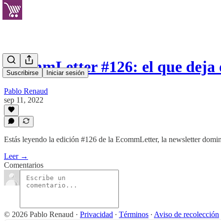
EcommLetter #126: el que deja d
Suscribirse
Iniciar sesión
Pablo Renaud
sep 11, 2022
Estás leyendo la edición #126 de la EcommLetter, la newsletter domin
Leer →
Comentarios
© 2026 Pablo Renaud
·
Privacidad
∙
Términos
∙
Aviso de recolección