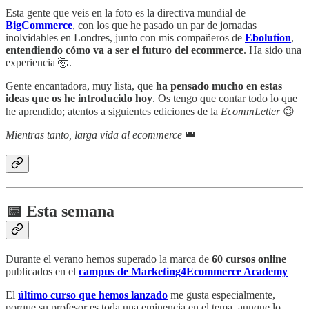
Esta gente que veis en la foto es la directiva mundial de
BigCommerce
, con los que he pasado un par de jornadas
inolvidables en Londres, junto con mis compañeros de
Ebolution
,
entendiendo cómo va a ser el futuro del ecommerce
. Ha sido una
experiencia 🤯.
Gente encantadora, muy lista, que
ha pensado mucho en estas
ideas que os he introducido hoy
. Os tengo que contar todo lo que
he aprendido; atentos a siguientes ediciones de la
EcommLetter
😉
Mientras tanto, larga vida al ecommerce
👑
📅 Esta semana
Durante el verano hemos superado la marca de
60 cursos online
publicados en el
campus de Marketing4Ecommerce Academy
El
último curso que hemos lanzado
me gusta especialmente,
porque su profesor es toda una eminencia en el tema, aunque lo