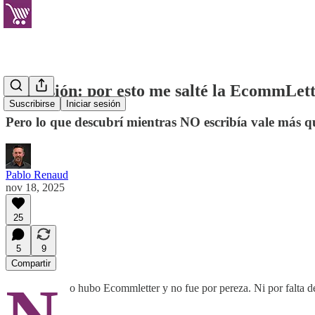
Confesión: por esto me salté la EcommLet
Suscribirse
Iniciar sesión
Pero lo que descubrí mientras NO escribía vale más qu
Pablo Renaud
nov 18, 2025
25
5
9
Compartir
o hubo Ecommletter y no fue por pereza. Ni por falta de