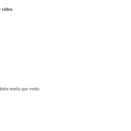
e vídeo
.
ién tenéis que verlo: