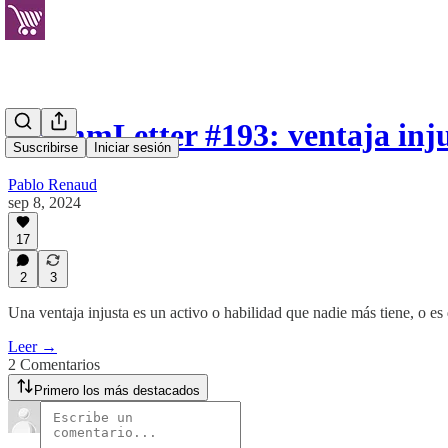
EcommLetter #193: ventaja inj
Suscribirse
Iniciar sesión
Pablo Renaud
sep 8, 2024
17
2
3
Una ventaja injusta es un activo o habilidad que nadie más tiene, o e
Leer →
2 Comentarios
Primero los más destacados